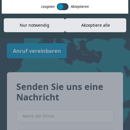
Leugnen
Akzeptieren
Informationen, die Ihnen helfen, sich in der
Compliance-Landschaft zurechtzufinden.
Nur notwendig
Akzeptiere alle
Indien mit Zuversicht.
Anruf vereinbaren
Senden Sie uns eine
Nachricht
Name der Firma