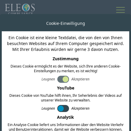
Cookie-Einwilligung
Ein Cookie ist eine kleine Textdatei, die von den von Ihnen
besuchten Websites auf Ihrem Computer gespeichert wird.
Mit Ihrer Erlaubnis würden wir gerne 3 davon nutzen.
Zustimmung
Dieses Cookie ermöglicht es der Website, sich Ihre anderen Cookie-
Einstellungen zu merken, es ist wichtig!
Leugnen
Akzeptieren
Indien
YouTube
Dieses Cookie von YouTube hilft ihnen, Ihr Seherlebnis der Videos auf
unserer Website zu verwalten.
Wir bieten umfassende Zertifizierungsdienste
Leugnen
Akzeptieren
für HF, EMV und Sicherheit an. Unser Team
Analytik
führt außerdem umfassende regulatorische
Ein Analyse-Cookie liefert uns Informationen über den Website-Verkehr
Recherchen durch und liefert aktuelle
und Benutzerinteraktionen, damit wir die Website verbessern können.