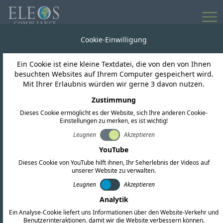
Alle Neuigkeiten
Cookie-Einwilligung
Ein Cookie ist eine kleine Textdatei, die von den von Ihnen
Bermuda
besuchten Websites auf Ihrem Computer gespeichert wird.
Mit Ihrer Erlaubnis würden wir gerne 3 davon nutzen.
Bermuda befreit
Zustimmung
Dieses Cookie ermöglicht es der Website, sich Ihre anderen Cookie-
Bluetooth- und Wi-Fi-
Einstellungen zu merken, es ist wichtig!
Geräte von der
Leugnen
Akzeptieren
YouTube
Typgenehmigung
Dieses Cookie von YouTube hilft ihnen, Ihr Seherlebnis der Videos auf
unserer Website zu verwalten.
Leugnen
Akzeptieren
Analytik
Ein Analyse-Cookie liefert uns Informationen über den Website-Verkehr und
Benutzerinteraktionen, damit wir die Website verbessern können.