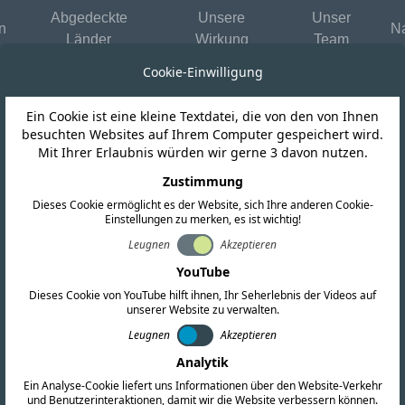
Abgedeckte
Unsere
Unser
n
Na
Länder
Wirkung
Team
Cookie-Einwilligung
Ein Cookie ist eine kleine Textdatei, die von den von Ihnen
besuchten Websites auf Ihrem Computer gespeichert wird.
Mit Ihrer Erlaubnis würden wir gerne 3 davon nutzen.
Zustimmung
Senden Si
Dieses Cookie ermöglicht es der Website, sich Ihre anderen Cookie-
Einstellungen zu merken, es ist wichtig!
Name der Firma
Leugnen
Akzeptieren
YouTube
Dieses Cookie von YouTube hilft ihnen, Ihr Seherlebnis der Videos auf
Name
unserer Website zu verwalten.
Leugnen
Akzeptieren
e für HF, EMV und
Analytik
Nachricht
Ein Analyse-Cookie liefert uns Informationen über den Website-Verkehr
umfassende
und Benutzerinteraktionen, damit wir die Website verbessern können.