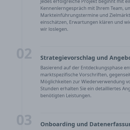
Jedes erfolgreiche Projekt beginnt mit e
Kennenlerngespräch mit Ihrem Team, um I
Markteinführungstermine und Zielmärkt
einschätzen, Erwartungen klären und wich
wir loslegen.
02
Strategievorschlag und Angeb
Basierend auf der Entdeckungsphase ent
marktspezifische Vorschriften, gegens
Möglichkeiten zur Wiederverwendung vo
Stunden erhalten Sie ein detailliertes A
benötigten Leistungen.
03
Onboarding und Datenerfassu