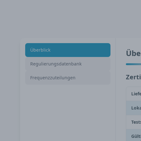
Überblick
Übe
Regulierungsdatenbank
Zert
Frequenzzuteilungen
Lief
Loka
Test
Gült