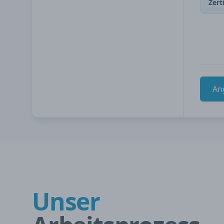
Zert
An
Unser