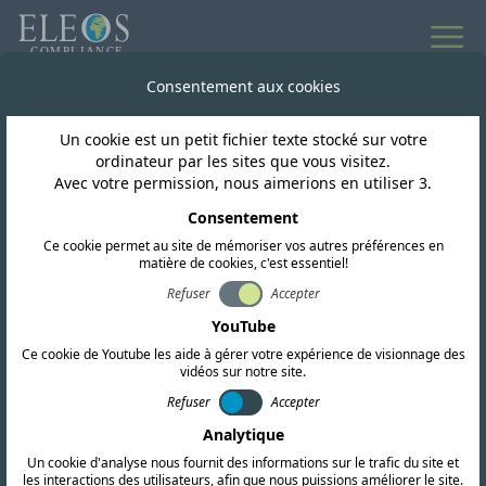
Consentement aux cookies
Analyses et ressources d'experts
Un cookie est un petit fichier texte stocké sur votre
Articles et
ordinateur par les sites que vous visitez.
Avec votre permission, nous aimerions en utiliser 3.
réflexions
Consentement
Ce cookie permet au site de mémoriser vos autres préférences en
matière de cookies, c'est essentiel!
Explorez nos articles approfondis et nos
Refuser
Accepter
présentations vidéo sur les exigences
YouTube
réglementaires mondiales, les stratégies de
Ce cookie de Youtube les aide à gérer votre expérience de visionnage des
vidéos sur notre site.
conformité et les tendances du secteur.
Refuser
Accepter
Analytique
Un cookie d'analyse nous fournit des informations sur le trafic du site et
les interactions des utilisateurs, afin que nous puissions améliorer le site.