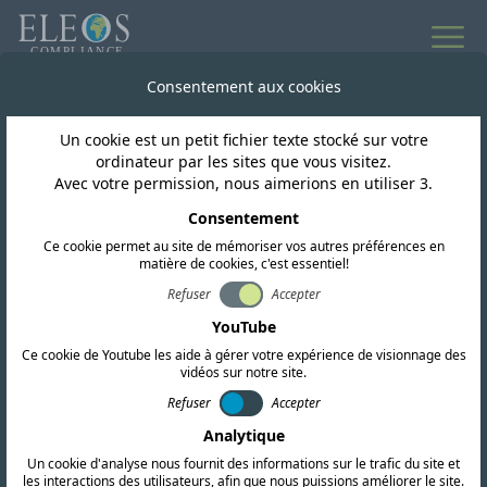
Accès au marché
Consentement aux cookies
mondial pour les
Un cookie est un petit fichier texte stocké sur votre
ordinateur par les sites que vous visitez.
produits sans fil
Avec votre permission, nous aimerions en utiliser 3.
Consentement
Une équipe hautement qualifiée de
Ce cookie permet au site de mémoriser vos autres préférences en
matière de cookies, c'est essentiel!
professionnels et d'ingénieurs en matière de
Refuser
Accepter
réglementation vous accompagne à chaque
YouTube
étape de votre parcours de mise en
Ce cookie de Youtube les aide à gérer votre expérience de visionnage des
conformité.
vidéos sur notre site.
Refuser
Accepter
Analytique
En savoir plus sur nous
Un cookie d'analyse nous fournit des informations sur le trafic du site et
les interactions des utilisateurs, afin que nous puissions améliorer le site.