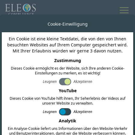
Cookie-Einwilligung
Ein Cookie ist eine kleine Textdatei, die von den von Ihnen
besuchten Websites auf Ihrem Computer gespeichert wird.
Mit Ihrer Erlaubnis würden wir gerne 3 davon nutzen.
Zustimmung
Dieses Cookie ermöglicht es der Website, sich Ihre anderen Cookie-
Einstellungen zu merken, es ist wichtig!
Leugnen
Akzeptieren
Niger
YouTube
Dieses Cookie von YouTube hilft ihnen, Ihr Seherlebnis der Videos auf
unserer Website zu verwalten.
Wir bieten umfassende Zertifizierungsdienste
Leugnen
Akzeptieren
für HF, EMV und Sicherheit an. Unser Team
Analytik
führt außerdem umfassende regulatorische
Ein Analyse-Cookie liefert uns Informationen über den Website-Verkehr
und Benutzerinteraktionen, damit wir die Website verbessern können.