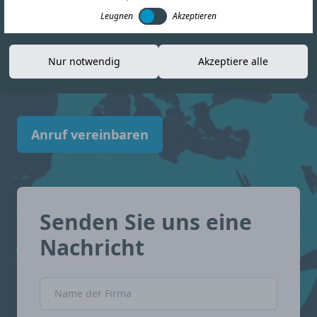
Recherchen durch und liefert aktuelle
Leugnen
Akzeptieren
Informationen, die Ihnen helfen, sich in der
Compliance-Landschaft zurechtzufinden. Niger
Nur notwendig
Akzeptiere alle
mit Zuversicht.
Anruf vereinbaren
Senden Sie uns eine
Nachricht
Name der Firma