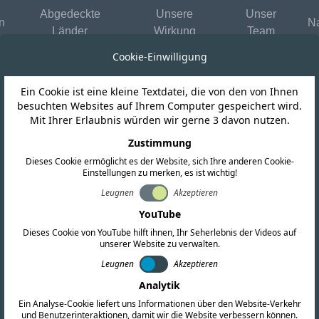
Abgedeckte
Unsere
Unser
n
Na
Länder
Wirkung
Team
Cookie-Einwilligung
Ein Cookie ist eine kleine Textdatei, die von den von Ihnen
besuchten Websites auf Ihrem Computer gespeichert wird.
Mit Ihrer Erlaubnis würden wir gerne 3 davon nutzen.
r
Zustimmung
Dieses Cookie ermöglicht es der Website, sich Ihre anderen Cookie-
Einstellungen zu merken, es ist wichtig!
ng für
Leugnen
Akzeptieren
YouTube
 Produkte
Dieses Cookie von YouTube hilft ihnen, Ihr Seherlebnis der Videos auf
unserer Website zu verwalten.
Leugnen
Akzeptieren
Analytik
s Experten für regulatorische
Ein Analyse-Cookie liefert uns Informationen über den Website-Verkehr
n unterstützt Sie in jeder Phase Ihres
und Benutzerinteraktionen, damit wir die Website verbessern können.