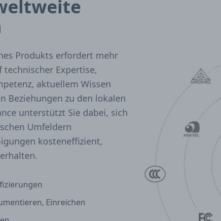
 weltweite
n
nes Produkts erfordert mehr
 technischer Expertise,
petenz, aktuellem Wissen
n Beziehungen zu den lokalen
ce unterstützt Sie dabei, sich
ischen Umfeldern
igungen kosteneffizient,
erhalten.
ifizierungen
umentieren, Einreichen
ten