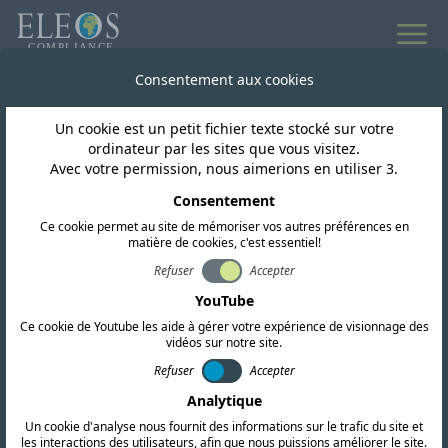
Consentement aux cookies
Un cookie est un petit fichier texte stocké sur votre
ordinateur par les sites que vous visitez.
Avec votre permission, nous aimerions en utiliser 3.
Consentement
Ce cookie permet au site de mémoriser vos autres préférences en
matière de cookies, c'est essentiel!
Refuser
Accepter
Eswatini
YouTube
Ce cookie de Youtube les aide à gérer votre expérience de visionnage des
vidéos sur notre site.
Nous proposons des services complets de
Refuser
Accepter
certification RF, CEM et de sécurité. Notre
Analytique
équipe mène également des recherches
Un cookie d'analyse nous fournit des informations sur le trafic du site et
réglementaires approfondies et fournit des
les interactions des utilisateurs, afin que nous puissions améliorer le site.