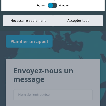
Refuser
Accepter
informations actualisées pour vous aider à
vous y retrouver dans le paysage de la
Nécessaire seulement
Accepter tout
conformité. Eswatini avec confiance.
Planifier un appel
Envoyez-nous un
message
Nom de l'entreprise