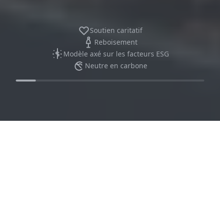
Soutien caritatif
Reboisement
Modèle axé sur les facteurs ESG
Neutre en carbone