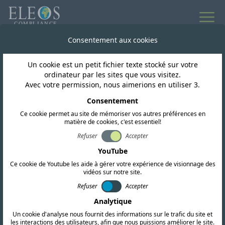
Consentement aux cookies
Renseignements réglementaires mondiaux
Un cookie est un petit fichier texte stocké sur votre
Actualités et
ordinateur par les sites que vous visitez.
Avec votre permission, nous aimerions en utiliser 3.
mises à jour
Consentement
Ce cookie permet au site de mémoriser vos autres préférences en
matière de cookies, c'est essentiel!
Refuser
Accepter
S'abonner
YouTube
Ce cookie de Youtube les aide à gérer votre expérience de visionnage des
vidéos sur notre site.
Refuser
Accepter
Analytique
Un cookie d'analyse nous fournit des informations sur le trafic du site et
les interactions des utilisateurs, afin que nous puissions améliorer le site.