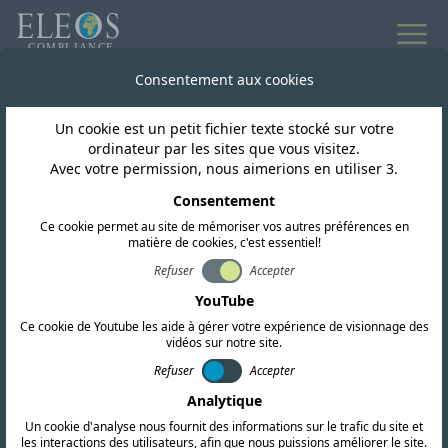
Consentement aux cookies
Un cookie est un petit fichier texte stocké sur votre
ordinateur par les sites que vous visitez.
Avec votre permission, nous aimerions en utiliser 3.
DEMANDER UN DEVIS
Consentement
Contactez-nous aujourd'hui
Ce cookie permet au site de mémoriser vos autres préférences en
matière de cookies, c'est essentiel!
Nous sommes là pour répondre à tous vos
Refuser
Accepter
besoins en matière de conformité internationale.
YouTube
Remplissez le formulaire ci-dessous ou contactez
Ce cookie de Youtube les aide à gérer votre expérience de visionnage des
vidéos sur notre site.
directement nos bureaux dans le monde entier.
Refuser
Accepter
Analytique
Un cookie d'analyse nous fournit des informations sur le trafic du site et
les interactions des utilisateurs, afin que nous puissions améliorer le site.