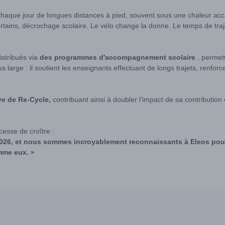
aque jour de longues distances à pied, souvent sous une chaleur acca
rtains, décrochage scolaire. Le vélo change la donne. Le temps de traj
istribués via
des programmes d'accompagnement scolaire
, permett
lus large : il soutient les enseignants effectuant de longs trajets, ren
e de Re-Cycle,
contribuant ainsi à doubler l'impact de sa contribution 
cesse de croître :
n 2026, et nous sommes incroyablement reconnaissants à Eleos pou
mme eux. »