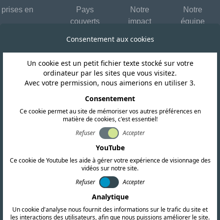
 prises en
Pays
Notre
Notre
couverts
impact
équipe
Consentement aux cookies
Un cookie est un petit fichier texte stocké sur votre
ordinateur par les sites que vous visitez.
Avec votre permission, nous aimerions en utiliser 3.
Impact ESG
Consentement
à l'école : élargi
Ce cookie permet au site de mémoriser vos autres préférences en
matière de cookies, c'est essentiel!
Refuser
Accepter
éducation en Afri
YouTube
Ce cookie de Youtube les aide à gérer votre expérience de visionnage des
vidéos sur notre site.
Refuser
Accepter
Analytique
Un cookie d'analyse nous fournit des informations sur le trafic du site et
les interactions des utilisateurs, afin que nous puissions améliorer le site.