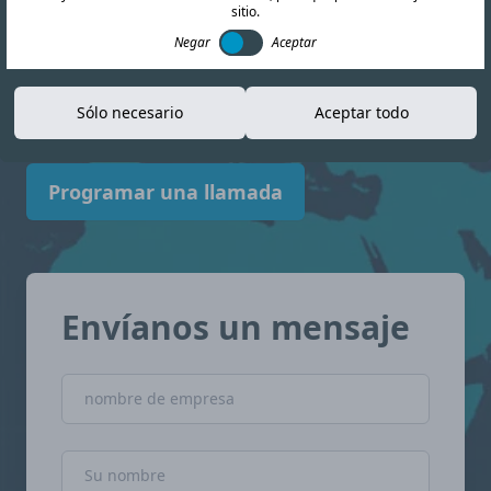
sitio.
información actualizada para ayudarle a
Negar
Aceptar
navegar el panorama del cumplimiento
normativo. Porcelana con confianza.
Sólo necesario
Aceptar todo
Programar una llamada
Envíanos un mensaje
nombre de empresa
Nombre