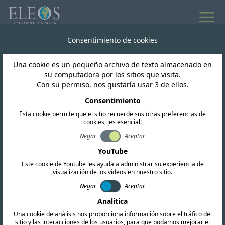
Consentimiento de cookies
Una cookie es un pequeño archivo de texto almacenado en
su computadora por los sitios que visita.
Con su permiso, nos gustaría usar 3 de ellos.
Consentimiento
Esta cookie permite que el sitio recuerde sus otras preferencias de
cookies, ¡es esencial!
Negar
Aceptar
Porcelana
YouTube
Este cookie de Youtube les ayuda a administrar su experiencia de
visualización de los videos en nuestro sitio.
Ofrecemos servicios completos de
Negar
Aceptar
certificación de RF, EMC y seguridad. Nuestro
Analítica
equipo también realiza investigaciones
Una cookie de análisis nos proporciona información sobre el tráfico del
regulatorias exhaustivas y proporciona
sitio y las interacciones de los usuarios, para que podamos mejorar el