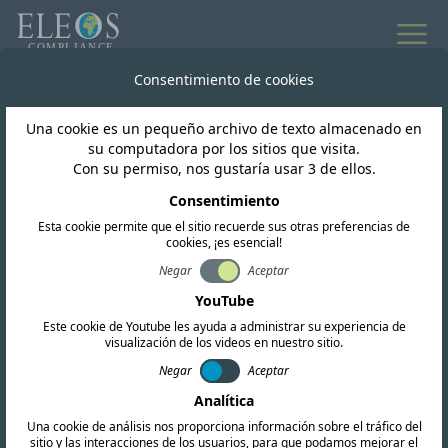
Todas las noticias
Consentimiento de cookies
Una cookie es un pequeño archivo de texto almacenado en
Trinidad y Tobago
su computadora por los sitios que visita.
Con su permiso, nos gustaría usar 3 de ellos.
Nov01 Solicitud de
Consentimiento
Esta cookie permite que el sitio recuerde sus otras preferencias de
Comentarios en
cookies, ¡es esencial!
Documento Consultivo
Negar
Aceptar
YouTube
(Primera Ronda)
Este cookie de Youtube les ayuda a administrar su experiencia de
visualización de los videos en nuestro sitio.
Negar
Aceptar
Analítica
Una cookie de análisis nos proporciona información sobre el tráfico del
sitio y las interacciones de los usuarios, para que podamos mejorar el