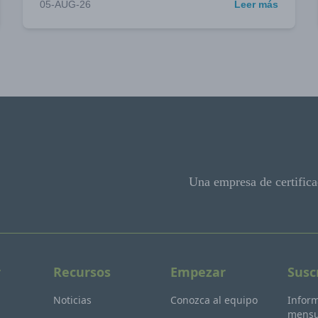
05-AUG-26
Leer más
Una empresa de certifica
r
Recursos
Empezar
Susc
Noticias
Conozca al equipo
Inform
mensua