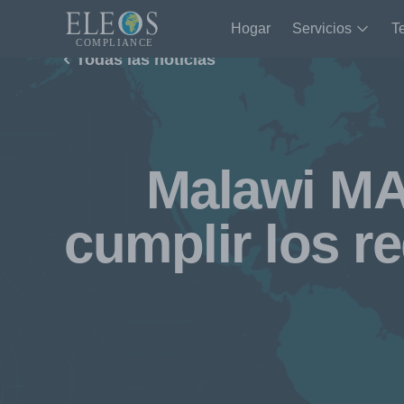
Hogar
Servicios
T
Todas las noticias
Malawi MA
cumplir los r