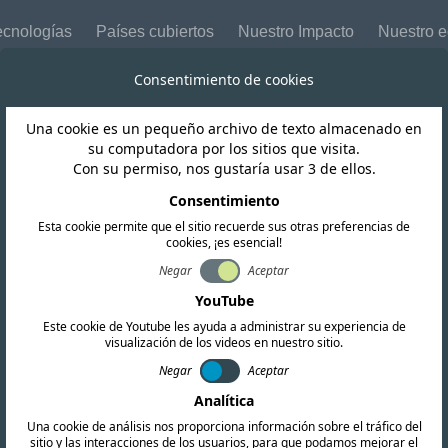
ecnologías
Países cubiertos
Nuestro Impacto
Nuestro 
Consentimiento de cookies
Una cookie es un pequeño archivo de texto almacenado en
Malaui
su computadora por los sitios que visita.
Con su permiso, nos gustaría usar 3 de ellos.
CRA se prepara 
Consentimiento
Esta cookie permite que el sitio recuerde sus otras preferencias de
cookies, ¡es esencial!
equisitos de apro
Negar
Aceptar
YouTube
actualizados
Este cookie de Youtube les ayuda a administrar su experiencia de
visualización de los videos en nuestro sitio.
Negar
Aceptar
Analítica
Una cookie de análisis nos proporciona información sobre el tráfico del
sitio y las interacciones de los usuarios, para que podamos mejorar el