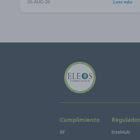
05-AUG-26
Leer más
Cumplimiento
Regulado
RF
IntelHub