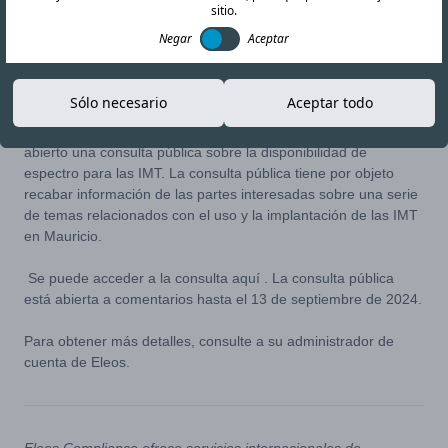
sitio.
Negar
Aceptar
05-SEP-24
Copiar enlace
Sólo necesario
Aceptar todo
El organismo regulador de Mauricio, la Autoridad de
Tecnologías de la Información y la Comunicación (ICTA), ha
abierto una consulta pública sobre la disponibilidad de
espectro para las IMT. La consulta pública tiene por objeto
recabar información de las partes interesadas sobre una serie
de temas relacionados con el uso y la implantación de las IMT
en Mauricio.
Se puede acceder a la consulta
aquí
. La consulta pública
está abierta a comentarios hasta el 13 de septiembre de 2024.
Para obtener más detalles, consulte a su administrador de
cuenta de Eleos.