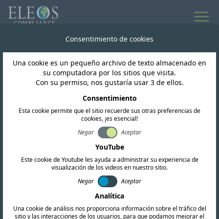
Todas las noticias
Consentimiento de cookies
Una cookie es un pequeño archivo de texto almacenado en
Mauricio
su computadora por los sitios que visita.
Con su permiso, nos gustaría usar 3 de ellos.
Mauricio ICTA abre una
Consentimiento
Esta cookie permite que el sitio recuerde sus otras preferencias de
consulta pública para
cookies, ¡es esencial!
las IMT
Negar
Aceptar
YouTube
Este cookie de Youtube les ayuda a administrar su experiencia de
visualización de los videos en nuestro sitio.
Negar
Aceptar
Analítica
Una cookie de análisis nos proporciona información sobre el tráfico del
sitio y las interacciones de los usuarios, para que podamos mejorar el