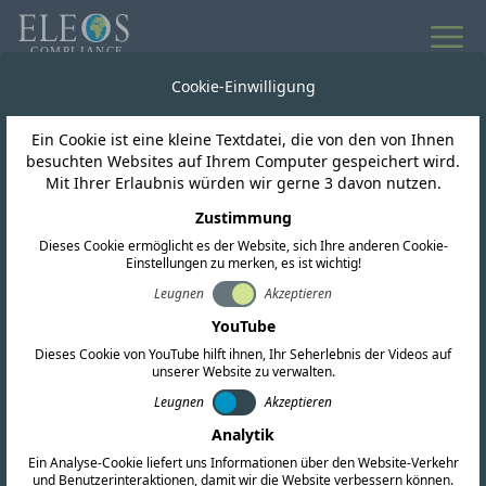
Cookie-Einwilligung
Ein Cookie ist eine kleine Textdatei, die von den von Ihnen
besuchten Websites auf Ihrem Computer gespeichert wird.
Mit Ihrer Erlaubnis würden wir gerne 3 davon nutzen.
ESG-Auswirkungen
Zustimmung
Räder in Bewegung
Dieses Cookie ermöglicht es der Website, sich Ihre anderen Cookie-
Einstellungen zu merken, es ist wichtig!
setzen: Eleos geht
Leugnen
Akzeptieren
YouTube
Partnerschaft mit Re-
Dieses Cookie von YouTube hilft ihnen, Ihr Seherlebnis der Videos auf
unserer Website zu verwalten.
Cycle ein
Leugnen
Akzeptieren
Analytik
Ein Analyse-Cookie liefert uns Informationen über den Website-Verkehr
und Benutzerinteraktionen, damit wir die Website verbessern können.