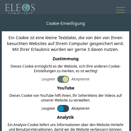
Cookie-Einwilligung
Ein Cookie ist eine kleine Textdatei, die von den von Ihnen
besuchten Websites auf Ihrem Computer gespeichert wird.
Mit Ihrer Erlaubnis würden wir gerne 3 davon nutzen.
ESG-Auswirkungen
Zustimmung
Räder zur Schule:
Dieses Cookie ermöglicht es der Website, sich Ihre anderen Cookie-
Einstellungen zu merken, es ist wichtig!
Erweiterung des
Leugnen
Akzeptieren
YouTube
Zugangs zu Bildung in
Dieses Cookie von YouTube hilft ihnen, Ihr Seherlebnis der Videos auf
unserer Website zu verwalten.
Afrika
Leugnen
Akzeptieren
Analytik
Ein Analyse-Cookie liefert uns Informationen über den Website-Verkehr
und Benutzerinteraktionen, damit wir die Website verbessern können.