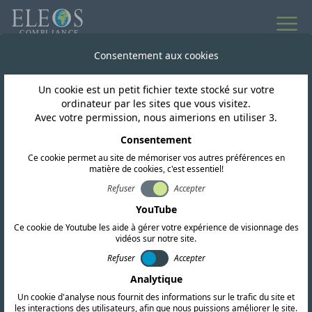
Consentement aux cookies
Un cookie est un petit fichier texte stocké sur votre
ordinateur par les sites que vous visitez.
Avec votre permission, nous aimerions en utiliser 3.
Consentement
Ce cookie permet au site de mémoriser vos autres préférences en
matière de cookies, c'est essentiel!
Refuser
Accepter
Turquie
YouTube
Ce cookie de Youtube les aide à gérer votre expérience de visionnage des
vidéos sur notre site.
Nous proposons des services complets de
Refuser
Accepter
certification RF, CEM et de sécurité. Notre
Analytique
équipe mène également des recherches
Un cookie d'analyse nous fournit des informations sur le trafic du site et
réglementaires approfondies et fournit des
les interactions des utilisateurs, afin que nous puissions améliorer le site.