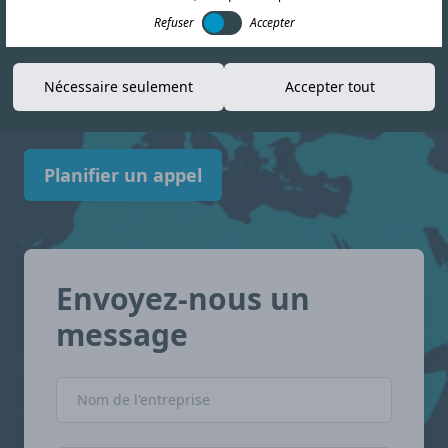
Refuser
Accepter
informations actualisées pour vous aider à
vous y retrouver dans le paysage de la
Nécessaire seulement
Accepter tout
conformité. Turquie avec confiance.
Planifier un appel
Envoyez-nous un
message
Nom de l'entreprise