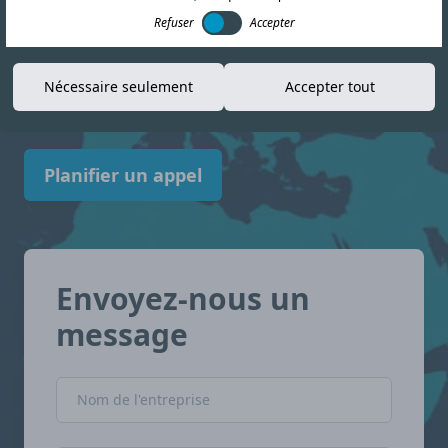
Refuser
Accepter
informations actualisées pour vous aider à
vous y retrouver dans le paysage de la
Nécessaire seulement
Accepter tout
conformité. Mozambique avec confiance.
Planifier un appel
Envoyez-nous un
message
Nom de l'entreprise