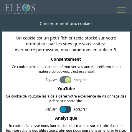
Consentement aux cookies
Un cookie est un petit fichier texte stocké sur votre
ordinateur par les sites que vous visitez.
Avec votre permission, nous aimerions en utiliser 3.
Consentement
Ce cookie permet au site de mémoriser vos autres préférences en
matière de cookies, c'est essentiel!
Refuser
Accepter
Mozambique
YouTube
Ce cookie de Youtube les aide à gérer votre expérience de visionnage des
vidéos sur notre site.
Nous proposons des services complets de
Refuser
Accepter
certification RF, CEM et de sécurité. Notre
Analytique
équipe mène également des recherches
Un cookie d'analyse nous fournit des informations sur le trafic du site et
réglementaires approfondies et fournit des
les interactions des utilisateurs, afin que nous puissions améliorer le site.