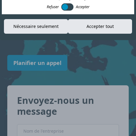
Refuser
Accepter
informations actualisées pour vous aider à
vous y retrouver dans le paysage de la
Nécessaire seulement
Accepter tout
conformité. Guinée Équatoriale avec
confiance.
Planifier un appel
Envoyez-nous un
message
Nom de l'entreprise