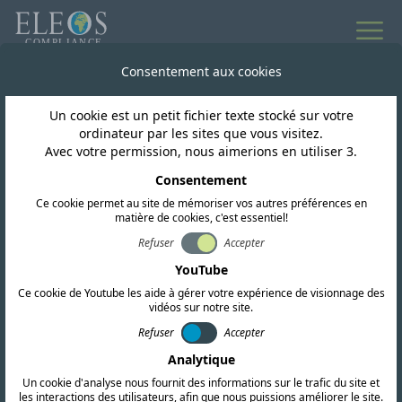
Consentement aux cookies
Un cookie est un petit fichier texte stocké sur votre
ordinateur par les sites que vous visitez.
Avec votre permission, nous aimerions en utiliser 3.
Consentement
Ce cookie permet au site de mémoriser vos autres préférences en
matière de cookies, c'est essentiel!
Refuser
Accepter
Guinée Équatoriale
YouTube
Ce cookie de Youtube les aide à gérer votre expérience de visionnage des
vidéos sur notre site.
Nous proposons des services complets de
Refuser
Accepter
certification RF, CEM et de sécurité. Notre
Analytique
équipe mène également des recherches
Un cookie d'analyse nous fournit des informations sur le trafic du site et
réglementaires approfondies et fournit des
les interactions des utilisateurs, afin que nous puissions améliorer le site.