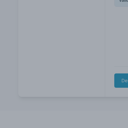
Vali
De