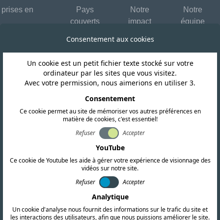
 prises en
Pays
Notre
Notre
couverts
impact
équipe
Consentement aux cookies
Un cookie est un petit fichier texte stocké sur votre
ordinateur par les sites que vous visitez.
Avec votre permission, nous aimerions en utiliser 3.
Consentement
Envoyez-
Ce cookie permet au site de mémoriser vos autres préférences en
matière de cookies, c'est essentiel!
Nom de l'entreprise
Refuser
Accepter
YouTube
Ce cookie de Youtube les aide à gérer votre expérience de visionnage des
Nom
vidéos sur notre site.
Refuser
Accepter
Analytique
tification RF, CEM et
Message
Un cookie d'analyse nous fournit des informations sur le trafic du site et
es recherches
les interactions des utilisateurs, afin que nous puissions améliorer le site.