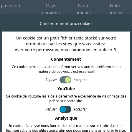
 prises en
Pays
Notre
Notre
couverts
impact
équipe
Consentement aux cookies
Un cookie est un petit fichier texte stocké sur votre
Analyses et ressources d'experts
ordinateur par les sites que vous visitez.
Avec votre permission, nous aimerions en utiliser 3.
ticles et réflexi
Consentement
Ce cookie permet au site de mémoriser vos autres préférences en
matière de cookies, c'est essentiel!
les approfondis et nos présentations vidéo sur les exige
Refuser
Accepter
ales, les stratégies de conformité et les tendances du se
YouTube
Ce cookie de Youtube les aide à gérer votre expérience de visionnage des
vidéos sur notre site.
Refuser
Accepter
Analytique
Un cookie d'analyse nous fournit des informations sur le trafic du site et
les interactions des utilisateurs, afin que nous puissions améliorer le site.