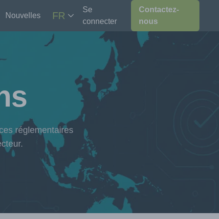
Se
Contactez-
FR
Nouvelles
connecter
nous
ons
nces réglementaires
cteur.