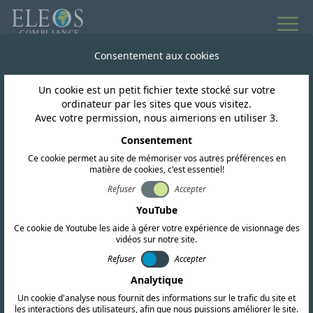
Consentement aux cookies
Un cookie est un petit fichier texte stocké sur votre
ordinateur par les sites que vous visitez.
Avec votre permission, nous aimerions en utiliser 3.
Impact ESG
Consentement
Ouvrir les portes de
Ce cookie permet au site de mémoriser vos autres préférences en
matière de cookies, c'est essentiel!
l'éducation : construire
Refuser
Accepter
YouTube
dans une communauté
Ce cookie de Youtube les aide à gérer votre expérience de visionnage des
vidéos sur notre site.
dans le besoin
Refuser
Accepter
Analytique
Un cookie d'analyse nous fournit des informations sur le trafic du site et
les interactions des utilisateurs, afin que nous puissions améliorer le site.