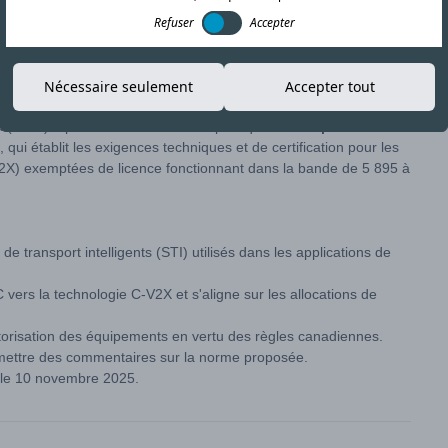
Refuser
Accepter
Copier le lien
Nécessaire seulement
Accepter tout
(ISDE) a publié une consultation publique sur
la spécification
, qui établit les exigences techniques et de certification pour les
V2X) exemptées de licence fonctionnant dans la bande de 5 895 à
 transport intelligents (STI) utilisés dans les applications de
C vers la technologie C-V2X et s'aligne sur les allocations de
’autorisation des équipements en vertu des règles canadiennes.
oumettre des commentaires sur la norme proposée.
t le 10 novembre 2025.