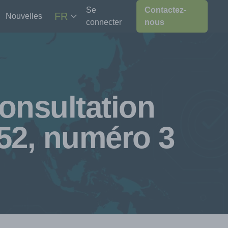
Se
Contactez-
FR
Nouvelles
connecter
nous
onsultation
52, numéro 3