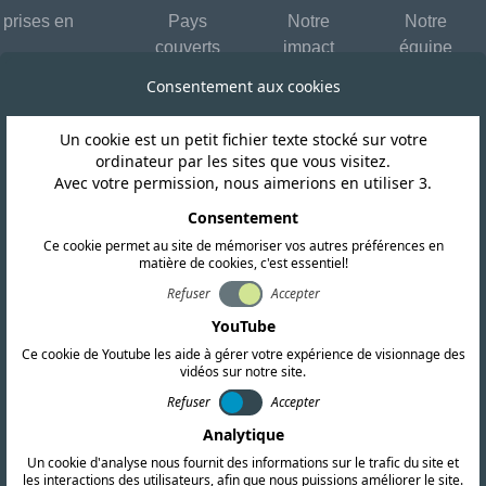
 prises en
Pays
Notre
Notre
couverts
impact
équipe
Consentement aux cookies
Un cookie est un petit fichier texte stocké sur votre
Canada
ordinateur par les sites que vous visitez.
Avec votre permission, nous aimerions en utiliser 3.
a sollicite une c
Consentement
Ce cookie permet au site de mémoriser vos autres préférences en
matière de cookies, c'est essentiel!
r la norme RSS-2
Refuser
Accepter
YouTube
Ce cookie de Youtube les aide à gérer votre expérience de visionnage des
vidéos sur notre site.
Refuser
Accepter
Analytique
Un cookie d'analyse nous fournit des informations sur le trafic du site et
les interactions des utilisateurs, afin que nous puissions améliorer le site.