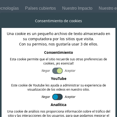
ecnologías
Países cubiertos
Nuestro Impacto
Nuestro 
Consentimiento de cookies
Una cookie es un pequeño archivo de texto almacenado en
su computadora por los sitios que visita.
Con su permiso, nos gustaría usar 3 de ellos.
Consentimiento
Envíanos 
Esta cookie permite que el sitio recuerde sus otras preferencias de
cookies, ¡es esencial!
nombre de empresa
Negar
Aceptar
YouTube
Este cookie de Youtube les ayuda a administrar su experiencia de
Nombre
visualización de los videos en nuestro sitio.
Negar
Aceptar
ón de RF, EMC y
Analítica
Mensaje
nvestigaciones
Una cookie de análisis nos proporciona información sobre el tráfico del
sitio y las interacciones de los usuarios, para que podamos mejorar el