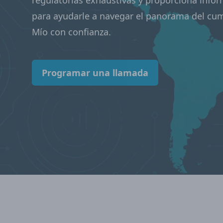
regulatorias exhaustivas y proporciona infor
para ayudarle a navegar el panorama del cu
Mío con confianza.
Programar una llamada