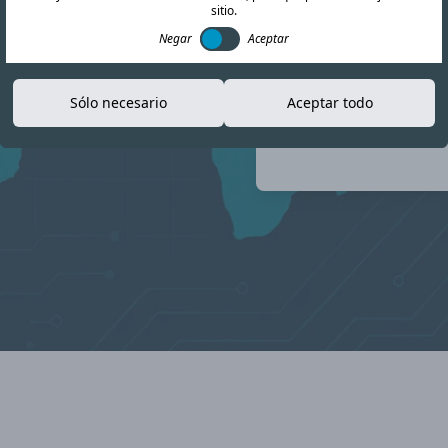
mación actualizada
sitio.
mplimiento normativo.
Negar
Aceptar
Sólo necesario
Aceptar todo