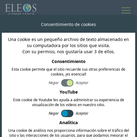
Consentimiento de cookies
Una cookie es un pequeño archivo de texto almacenado en
su computadora por los sitios que visita.
Con su permiso, nos gustaría usar 3 de ellos.
Consentimiento
Esta cookie permite que el sitio recuerde sus otras preferencias de
cookies, ¡es esencial!
Negar
Aceptar
barbados
YouTube
Este cookie de Youtube les ayuda a administrar su experiencia de
visualización de los videos en nuestro sitio.
Ofrecemos servicios completos de
Negar
Aceptar
certificación de RF, EMC y seguridad. Nuestro
Analítica
equipo también realiza investigaciones
Una cookie de análisis nos proporciona información sobre el tráfico del
regulatorias exhaustivas y proporciona
sitio y las interacciones de los usuarios, para que podamos mejorar el