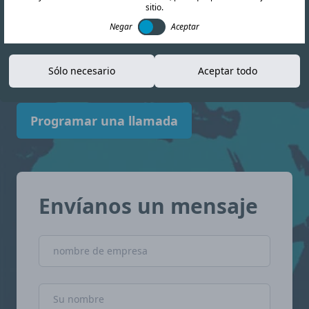
sitio.
información actualizada para ayudarle a
Negar
Aceptar
navegar el panorama del cumplimiento
normativo. barbados con confianza.
Sólo necesario
Aceptar todo
Programar una llamada
Envíanos un mensaje
nombre de empresa
Nombre