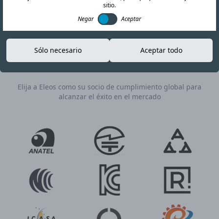
gestión experta durante todo su proyecto de
sitio.
certificación de RF.
Negar
Aceptar
Sólo necesario
Aceptar todo
Contáctanos
Solicitar cotización
Elija a Eleos como su socio de cumplimiento global para
alcanzar el éxito en el mercado