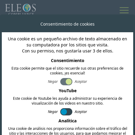
Consentimiento de cookies
Una cookie es un pequeño archivo de texto almacenado en
su computadora por los sitios que visita.
SERVICIOS DE CUMPLIMIENTO
Con su permiso, nos gustaría usar 3 de ellos.
Certificación RF
Consentimiento
internacional
Esta cookie permite que el sitio recuerde sus otras preferencias de
cookies, ¡es esencial!
Negar
Aceptar
Eleos Compliance ofrece un servicio rápido y
YouTube
rentable, impartido por profesionales con
Este cookie de Youtube les ayuda a administrar su experiencia de
visualización de los videos en nuestro sitio.
amplia experiencia en regulación. Trabajamos
Negar
Aceptar
eficientemente para cumplir con sus plazos,
Analítica
ofreciendo una comunicación clara y una
Una cookie de análisis nos proporciona información sobre el tráfico del
sitio y las interacciones de los usuarios, para que podamos mejorar el