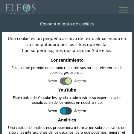
Todas las noticias
Consentimiento de cookies
Una cookie es un pequeño archivo de texto almacenado en
India
su computadora por los sitios que visita.
Con su permiso, nos gustaría usar 3 de ellos.
India BIS publica la
Consentimiento
Esta cookie permite que el sitio recuerde sus otras preferencias de
norma revisada IS 16103
cookies, ¡es esencial!
(Parte 1):2025 / IEC
Negar
Aceptar
YouTube
62031:2018 para
Este cookie de Youtube les ayuda a administrar su experiencia de
visualización de los videos en nuestro sitio.
módulos LED
Negar
Aceptar
Analítica
Una cookie de análisis nos proporciona información sobre el tráfico del
sitio y las interacciones de los usuarios, para que podamos mejorar el