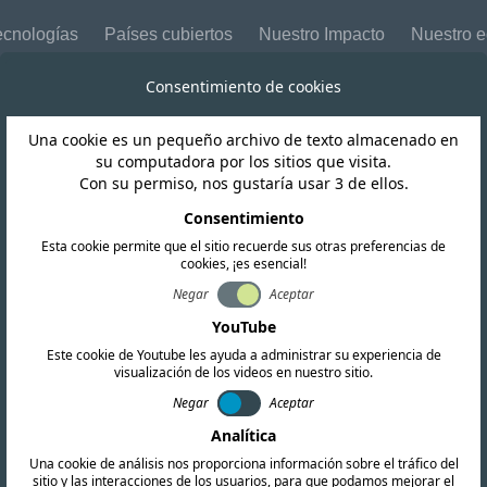
ecnologías
Países cubiertos
Nuestro Impacto
Nuestro 
Consentimiento de cookies
Una cookie es un pequeño archivo de texto almacenado en
Camboya
su computadora por los sitios que visita.
Con su permiso, nos gustaría usar 3 de ellos.
pone nuevas nor
Consentimiento
Esta cookie permite que el sitio recuerde sus otras preferencias de
cookies, ¡es esencial!
pos de telecomun
Negar
Aceptar
YouTube
Este cookie de Youtube les ayuda a administrar su experiencia de
visualización de los videos en nuestro sitio.
Negar
Aceptar
Analítica
Una cookie de análisis nos proporciona información sobre el tráfico del
sitio y las interacciones de los usuarios, para que podamos mejorar el