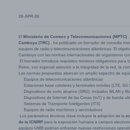
28-APR-26
El
Ministerio de Correos y Telecomunicaciones (MPTC)
,
Camboya (TRC)
, ha publicado un borrador de consulta int
equipos de radio y telecomunicaciones alámbricas. El objeti
Camboya con las normas internacionales de organismos co
El borrador introduce requisitos mínimos obligatorios para l
Reino, con especial atención a la integridad de la red, la co
Las normas propuestas abarcan un amplio espectro de equipo
Equipos de telecomunicaciones alámbricas
Estaciones base celulares y terminales móviles (LTE, 5G
Dispositivos de corto alcance (SRD), incluidos WLAN y Bl
Dispositivos de Internet de las Cosas (IoT) y de banda u
Sistemas de Transporte Inteligentes (ITS)
Equipos de radio marítimos y aeronáuticos
Los parámetros técnicos clave incluyen la adopción de la
no
de la ICNIRP
para la exposición humana a campos electroma
equipos UWB podrían enfrentar nuevas restricciones operati