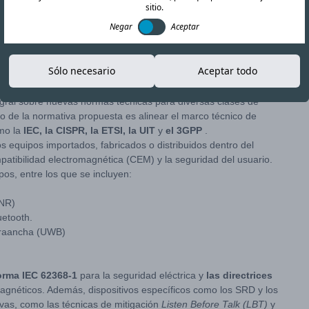
sitio.
Negar
Aceptar
Copiar enlace
Sólo necesario
Aceptar todo
 en coordinación con el
Regulador de Telecomunicaciones de
egral sobre nuevas normas técnicas para diversas clases de
vo de la normativa propuesta es alinear el marco técnico de
mo la
IEC, la CISPR, la ETSI, la UIT
y
el 3GPP
.
os equipos importados, fabricados o distribuidos dentro del
mpatibilidad electromagnética (CEM) y la seguridad del usuario.
s, entre los que se incluyen:
 NR)
uetooth.
ltraancha (UWB)
rma IEC 62368-1
para la seguridad eléctrica y
las directrices
gnéticos. Además, dispositivos específicos como los SRD y los
vas, como las técnicas de mitigación
Listen Before Talk (LBT)
y