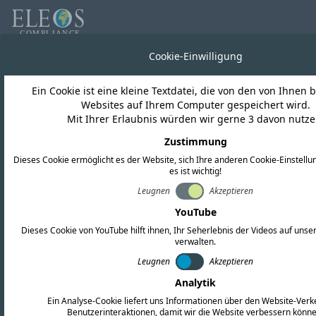
Cookie-Einwilligung
Ein Cookie ist eine kleine Textdatei, die von den von Ihnen
Websites auf Ihrem Computer gespeichert wird.
COMPLIANCE-DIENSTLEISTUNGEN
Mit Ihrer Erlaubnis würden wir gerne 3 davon nutze
Internationale RF-
Zustimmung
Zertifizierung
Dieses Cookie ermöglicht es der Website, sich Ihre anderen Cookie-Einstell
es ist wichtig!
Leugnen
Akzeptieren
Eleos Compliance bietet einen schnellen und
YouTube
kostengünstigen Service durch erfahrene
Dieses Cookie von YouTube hilft ihnen, Ihr Seherlebnis der Videos auf unse
verwalten.
Regulierungsexperten. Wir arbeiten effizient,
Leugnen
Akzeptieren
um Ihre Termine einzuhalten, und bieten klare
Analytik
Kommunikation und kompetentes
Ein Analyse-Cookie liefert uns Informationen über den Website-Verk
Benutzerinteraktionen, damit wir die Website verbessern könne