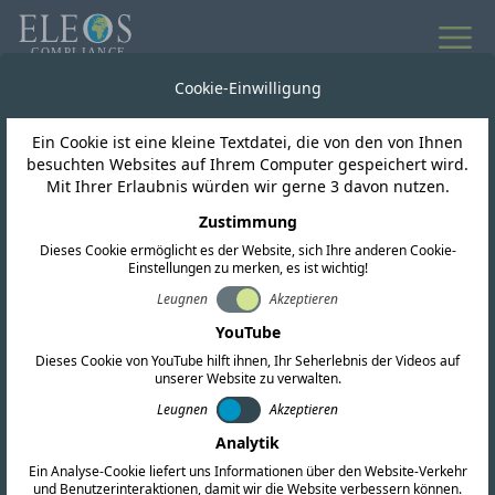
Cookie-Einwilligung
Ein Cookie ist eine kleine Textdatei, die von den von Ihnen
besuchten Websites auf Ihrem Computer gespeichert wird.
Mit Ihrer Erlaubnis würden wir gerne 3 davon nutzen.
FORDERN SIE EIN ANGEBOT AN
Zustimmung
Kontaktieren Sie uns noch
Dieses Cookie ermöglicht es der Website, sich Ihre anderen Cookie-
heute
Einstellungen zu merken, es ist wichtig!
Leugnen
Akzeptieren
YouTube
Wir unterstützen Sie bei all Ihren globalen
Dieses Cookie von YouTube hilft ihnen, Ihr Seherlebnis der Videos auf
Compliance-Anforderungen. Füllen Sie das
unserer Website zu verwalten.
untenstehende Formular aus oder wenden Sie
Leugnen
Akzeptieren
sich direkt an unsere Niederlassungen weltweit.
Analytik
Ein Analyse-Cookie liefert uns Informationen über den Website-Verkehr
und Benutzerinteraktionen, damit wir die Website verbessern können.