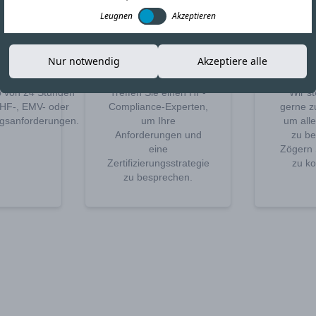
Leugnen
Akzeptieren
bot
Anruf
A
Nur notwendig
Akzeptiere alle
ern
vereinbaren
Ab
lb von 24 Stunden
Treffen Sie einen HF-
Wir s
e HF-, EMV- oder
Compliance-Experten,
gerne z
ungsanforderungen.
um Ihre
um alle
Anforderungen und
zu be
eine
Zögern S
Zertifizierungsstrategie
zu ko
zu besprechen.