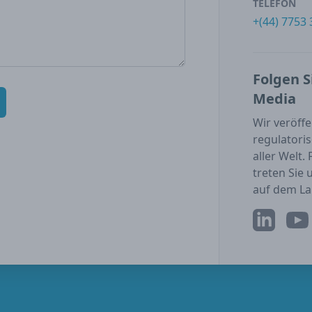
TELEFON
+(44) 7753
Folgen S
Media
Wir veröff
regulatori
aller Welt.
treten Sie
auf dem La
LinkedIn
YouT