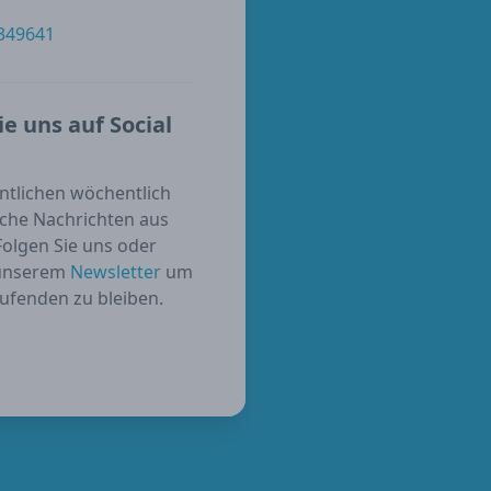
 349641
ie uns auf Social
entlichen wöchentlich
sche Nachrichten aus
 Folgen Sie uns oder
 unserem
Newsletter
um
ufenden zu bleiben.
ube