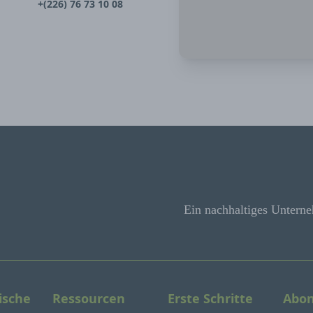
+(226) 76 73 10 08
Ein nachhaltiges Unterne
ische
Ressourcen
Erste Schritte
Abon