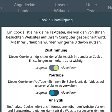
Abgedeckte
Unsere
Unser
n
Na
Länder
Wirkung
Team
Cookie-Einwilligung
Ein Cookie ist eine kleine Textdatei, die von den von Ihnen
besuchten Websites auf Ihrem Computer gespeichert wird.
Mit Ihrer Erlaubnis würden wir gerne 3 davon nutzen.
FORDERN SIE EIN ANGEBOT AN
taktieren Sie uns noch h
Zustimmung
Dieses Cookie ermöglicht es der Website, sich Ihre anderen Cookie-
Einstellungen zu merken, es ist wichtig!
ll Ihren globalen Compliance-Anforderungen. Füllen Sie
Leugnen
Akzeptieren
er wenden Sie sich direkt an unsere Niederlassungen we
YouTube
Dieses Cookie von YouTube hilft ihnen, Ihr Seherlebnis der Videos auf
unserer Website zu verwalten.
Leugnen
Akzeptieren
Analytik
Ein Analyse-Cookie liefert uns Informationen über den Website-Verkehr
und Benutzerinteraktionen, damit wir die Website verbessern können.