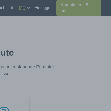
Kontaktieren Sie
DE
chricht
Einloggen
uns
eute
 das untenstehende Formular
ltweit.