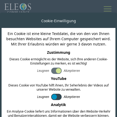
Cookie-Einwilligung
Ein Cookie ist eine kleine Textdatei, die von den von Ihnen
besuchten Websites auf Ihrem Computer gespeichert wird.
Mit Ihrer Erlaubnis würden wir gerne 3 davon nutzen.
FORDERN SIE EIN ANGEBOT AN
Zustimmung
Kontaktieren Sie uns noch
Dieses Cookie ermöglicht es der Website, sich Ihre anderen Cookie-
heute
Einstellungen zu merken, es ist wichtig!
Leugnen
Akzeptieren
YouTube
Wir unterstützen Sie bei all Ihren globalen
Dieses Cookie von YouTube hilft ihnen, Ihr Seherlebnis der Videos auf
Compliance-Anforderungen. Füllen Sie das
unserer Website zu verwalten.
untenstehende Formular aus oder wenden Sie
Leugnen
Akzeptieren
sich direkt an unsere Niederlassungen weltweit.
Analytik
Ein Analyse-Cookie liefert uns Informationen über den Website-Verkehr
und Benutzerinteraktionen, damit wir die Website verbessern können.