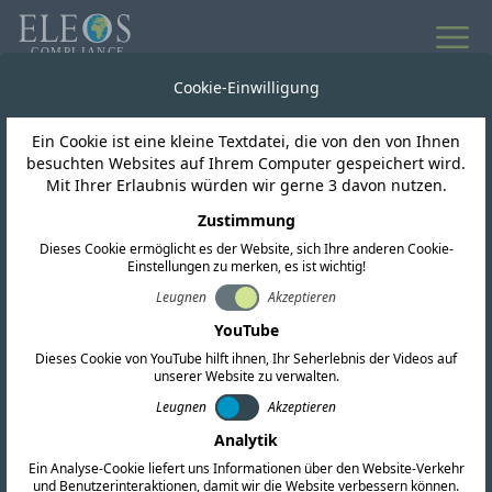
Cookie-Einwilligung
Ein Cookie ist eine kleine Textdatei, die von den von Ihnen
besuchten Websites auf Ihrem Computer gespeichert wird.
Mit Ihrer Erlaubnis würden wir gerne 3 davon nutzen.
FORDERN SIE EIN ANGEBOT AN
Zustimmung
Kontaktieren Sie uns noch
Dieses Cookie ermöglicht es der Website, sich Ihre anderen Cookie-
heute
Einstellungen zu merken, es ist wichtig!
Leugnen
Akzeptieren
YouTube
Wir unterstützen Sie bei all Ihren globalen
Dieses Cookie von YouTube hilft ihnen, Ihr Seherlebnis der Videos auf
Compliance-Anforderungen. Füllen Sie das
unserer Website zu verwalten.
untenstehende Formular aus oder wenden Sie
Leugnen
Akzeptieren
sich direkt an unsere Niederlassungen weltweit.
Analytik
Ein Analyse-Cookie liefert uns Informationen über den Website-Verkehr
und Benutzerinteraktionen, damit wir die Website verbessern können.