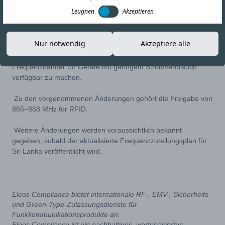
02-SEP-20
Link kopieren
Leugnen
Akzeptieren
Die srilankische Regulierungsbehörde TRC hat mitgeteilt, dass
Nur notwendig
Akzeptiere alle
sie an der Aktualisierung ihres nationalen
Frequenzzuteilungsplans arbeitet und damit rechnet, neue
Frequenzbänder für Geräte mit geringem Stromverbrauch
verfügbar zu machen.
Zu den vorgenommenen Änderungen gehört die Freigabe von
865–868 MHz für RFID.
Weitere Änderungen werden voraussichtlich bekannt
gegeben, sobald der aktualisierte Frequenzzuteilungsplan für
Sri Lanka veröffentlicht wird.
Eleos Compliance bietet internationale RF-, EMV-, Sicherheits-
und Green-Type-Zulassungsdienste für
Funkkommunikationsprodukte an.
Eleos Compliance ist ein nachhaltiges, wertebasiertes