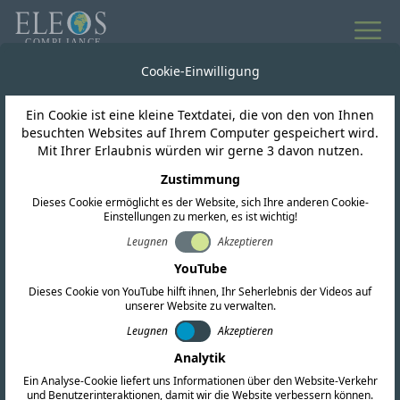
Alle Neuigkeiten
Cookie-Einwilligung
Ein Cookie ist eine kleine Textdatei, die von den von Ihnen
Sri Lanka
besuchten Websites auf Ihrem Computer gespeichert wird.
Mit Ihrer Erlaubnis würden wir gerne 3 davon nutzen.
TRC offen 865–868 MHz
Zustimmung
Dieses Cookie ermöglicht es der Website, sich Ihre anderen Cookie-
für RFID
Einstellungen zu merken, es ist wichtig!
Leugnen
Akzeptieren
YouTube
Dieses Cookie von YouTube hilft ihnen, Ihr Seherlebnis der Videos auf
unserer Website zu verwalten.
Leugnen
Akzeptieren
Analytik
Ein Analyse-Cookie liefert uns Informationen über den Website-Verkehr
und Benutzerinteraktionen, damit wir die Website verbessern können.