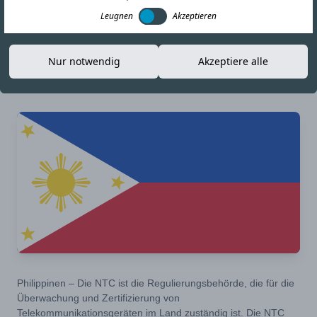
Typgenehmigung
Leugnen
Akzeptieren
Nur notwendig
Akzeptiere alle
08-OCT-25
Link kopieren
Philippinen – Die NTC ist die Regulierungsbehörde, die für die
Überwachung und Zertifizierung von
Telekommunikationsgeräten im Land zuständig ist. Die NTC