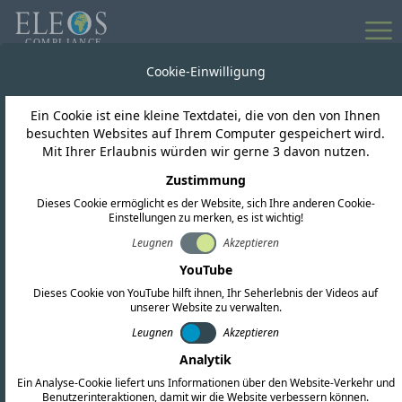
Weltweiter
Cookie-Einwilligung
Marktzugang für
Ein Cookie ist eine kleine Textdatei, die von den von Ihnen
besuchten Websites auf Ihrem Computer gespeichert wird.
drahtlose Produkte
Mit Ihrer Erlaubnis würden wir gerne 3 davon nutzen.
Zustimmung
Ein hochqualifiziertes Team aus Experten für
Dieses Cookie ermöglicht es der Website, sich Ihre anderen Cookie-
Einstellungen zu merken, es ist wichtig!
regulatorische Angelegenheiten und
Leugnen
Akzeptieren
Ingenieuren unterstützt Sie in jeder Phase
YouTube
Ihres Compliance-Prozesses.
Dieses Cookie von YouTube hilft ihnen, Ihr Seherlebnis der Videos auf
unserer Website zu verwalten.
Leugnen
Akzeptieren
Erfahren Sie mehr über uns
Analytik
Ein Analyse-Cookie liefert uns Informationen über den Website-Verkehr und
Angebot anfordern
Benutzerinteraktionen, damit wir die Website verbessern können.